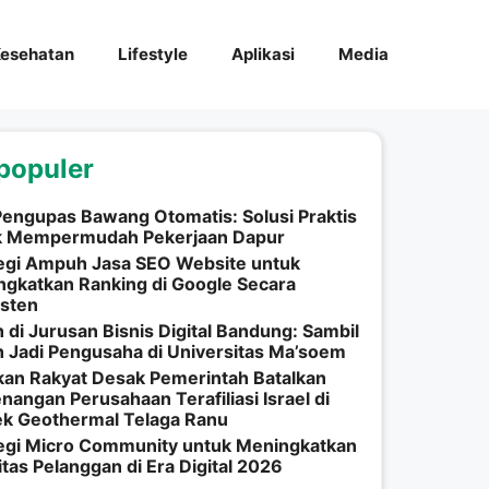
esehatan
Lifestyle
Aplikasi
Media
populer
Pengupas Bawang Otomatis: Solusi Praktis
k Mempermudah Pekerjaan Dapur
egi Ampuh Jasa SEO Website untuk
gkatkan Ranking di Google Secara
isten
h di Jurusan Bisnis Digital Bandung: Sambil
h Jadi Pengusaha di Universitas Ma’soem
an Rakyat Desak Pemerintah Batalkan
angan Perusahaan Terafiliasi Israel di
ek Geothermal Telaga Ranu
tegi Micro Community untuk Meningkatkan
itas Pelanggan di Era Digital 2026