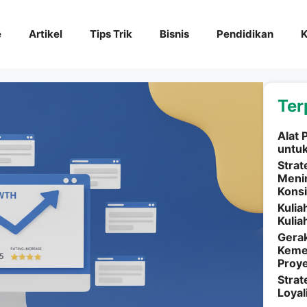
e
Artikel
Tips Trik
Bisnis
Pendidikan
K
Ter
Alat 
untu
Strat
Menin
Kons
Kulia
Kulia
Gerak
Kemen
Proy
Stra
Loyal