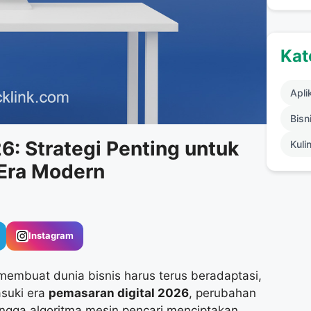
Kat
Apli
Bisni
6: Strategi Penting untuk
Kuli
Era Modern
Instagram
embuat dunia bisnis harus terus beradaptasi,
asuki era
pemasaran digital 2026
, perubahan
ingga algoritma mesin pencari menciptakan