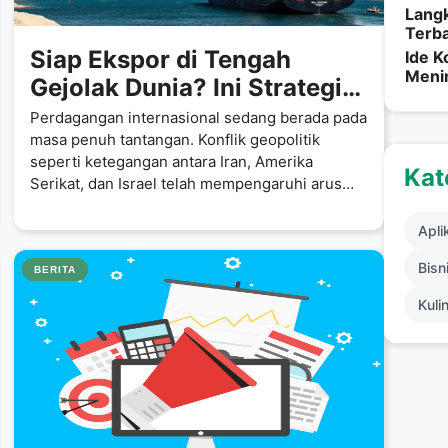
Lang
Terb
Siap Ekspor di Tengah
Ide K
Menin
Gejolak Dunia? Ini Strategi
Menghadapi Prosedur
Perdagangan internasional sedang berada pada
Ekspor yang Harus Kamu
masa penuh tantangan. Konflik geopolitik
seperti ketegangan antara Iran, Amerika
Tahu!
Kat
Serikat, dan Israel telah mempengaruhi arus
ekspor global. Banyak
Apli
Bisni
BERITA
Kuli