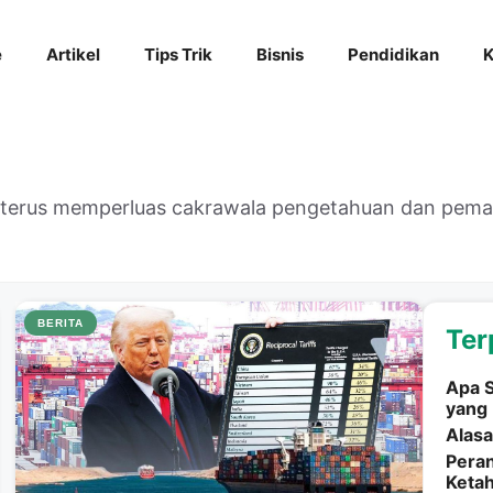
e
Artikel
Tips Trik
Bisnis
Pendidikan
K
k terus memperluas cakrawala pengetahuan dan pe
BERITA
Ter
Apa S
yang 
Alasa
Peran
Ketah