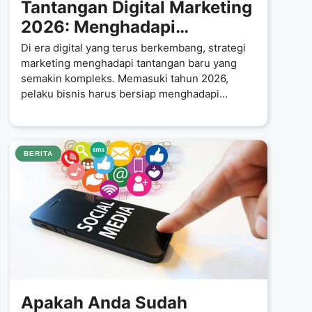
Tantangan Digital Marketing
2026: Menghadapi
Ancaman Efektivitas
Di era digital yang terus berkembang, strategi
Kampanye Bisnis Anda
marketing menghadapi tantangan baru yang
semakin kompleks. Memasuki tahun 2026,
pelaku bisnis harus bersiap menghadapi
kendala besar
BERITA
Apakah Anda Sudah