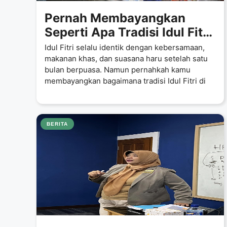
Pernah Membayangkan
Seperti Apa Tradisi Idul Fitri
di Luar Negeri? Ini yang
Idul Fitri selalu identik dengan kebersamaan,
Akan Membuatmu Takjub
makanan khas, dan suasana haru setelah satu
bulan berpuasa. Namun pernahkah kamu
membayangkan bagaimana tradisi Idul Fitri di
BERITA