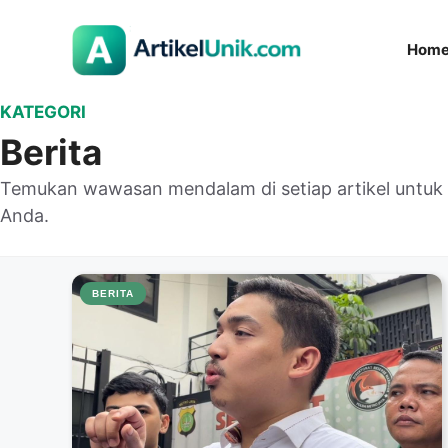
Langsung
ke
Hom
isi
KATEGORI
Berita
Temukan wawasan mendalam di setiap artikel untu
Anda.
BERITA