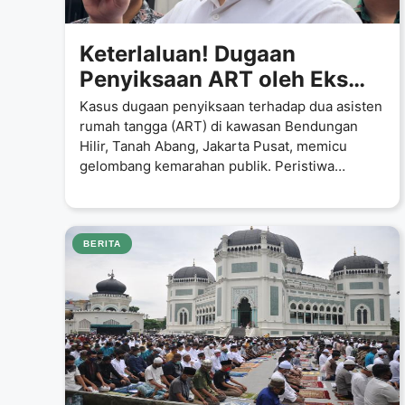
Keterlaluan! Dugaan
Penyiksaan ART oleh Eks
Caleg Gerindra Berujung
Kasus dugaan penyiksaan terhadap dua asisten
Tragis, Publik Desak
rumah tangga (ART) di kawasan Bendungan
Hilir, Tanah Abang, Jakarta Pusat, memicu
Hukuman Berat
gelombang kemarahan publik. Peristiwa
memilukan yang
BERITA