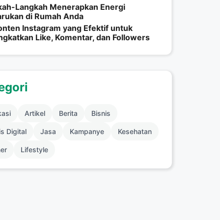
kah-Langkah Menerapkan Energi
arukan di Rumah Anda
onten Instagram yang Efektif untuk
gkatkan Like, Komentar, dan Followers
egori
kasi
Artikel
Berita
Bisnis
s Digital
Jasa
Kampanye
Kesehatan
ner
Lifestyle