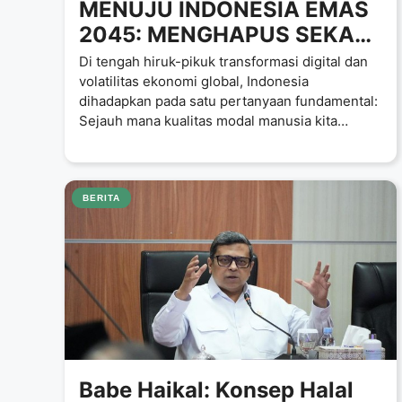
MENUJU INDONESIA EMAS
2045: MENGHAPUS SEKAT
ANTARA KORPORASI,
Di tengah hiruk-pikuk transformasi digital dan
AKADEMISI, DAN
volatilitas ekonomi global, Indonesia
dihadapkan pada satu pertanyaan fundamental:
KOMPETENSI
Sejauh mana kualitas modal manusia kita
mampu menopang ambisi
BERITA
Babe Haikal: Konsep Halal