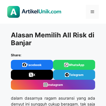
Langsung
ke
Menu
isi
Alasan Memilih All Risk di
Banjar
Share:
Facebook
WhatsApp
X
Telegram
Instagram
dalam dasarnya ragam asuransi yang ada
denyut ini sungguh cukup beragam. tak saja