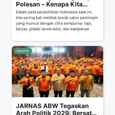
Polesan – Kenapa Kita
Harus Mendukung
Dalam peta perpolitikan Indonesia saat ini,
Pemimpin yang Tulus dan
kita sering kali melihat sosok calon pemimpin
yang muncul dengan citra sempurna: rapi,
Dekat dengan Rakyat
berjas, pidato terstruktur, dan kampanye
POLITIK
JARNAS ABW Tegaskan
Arah Politik 2029: Bersatu