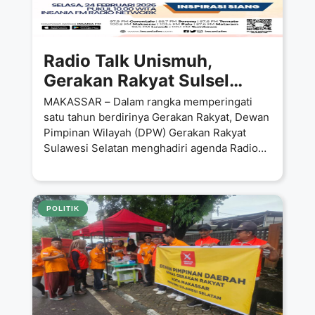
Radio Talk Unismuh,
Gerakan Rakyat Sulsel
Tekankan Fondasi
MAKASSAR – Dalam rangka memperingati
Kesetaraan dan Keadilan
satu tahun berdirinya Gerakan Rakyat, Dewan
Pimpinan Wilayah (DPW) Gerakan Rakyat
Sosial
Sulawesi Selatan menghadiri agenda Radio
Talk yang digelar
POLITIK