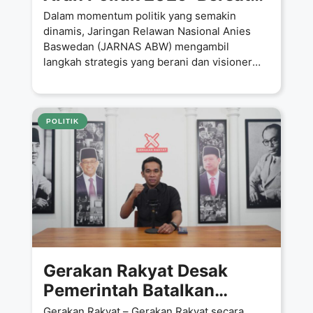
Untuk Rakyat, Dukung
Dalam momentum politik yang semakin
Partai Gerakan Rakyat
dinamis, Jaringan Relawan Nasional Anies
Baswedan (JARNAS ABW) mengambil
langkah strategis yang berani dan visioner
dalam menyongsong Pemilihan Umum
POLITIK
Gerakan Rakyat Desak
Pemerintah Batalkan
Kemenangan Perusahaan
Gerakan Rakyat – Gerakan Rakyat secara