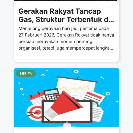
Gerakan Rakyat Tancap
Gas, Struktur Terbentuk di
38 Provinsi dan 458 DPD,
Menjelang perayaan hari jadi pertama pada
Target Legalitas
27 Februari 2026, Gerakan Rakyat tidak hanya
bersiap merayakan momen penting
Kemenkumham Terwujud
organisasi, tetapi juga mempercepat langkah
administratif untuk
BERITA