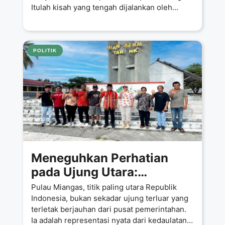
Itulah kisah yang tengah dijalankan oleh
Sahrin
POLITIK
Meneguhkan Perhatian
pada Ujung Utara:
Mendesak Pemerintah
Pulau Miangas, titik paling utara Republik
Percepat Pembangunan &
Indonesia, bukan sekadar ujung terluar yang
terletak berjauhan dari pusat pemerintahan.
Atur Regulasi Perbatasan
Ia adalah representasi nyata dari kedaulatan