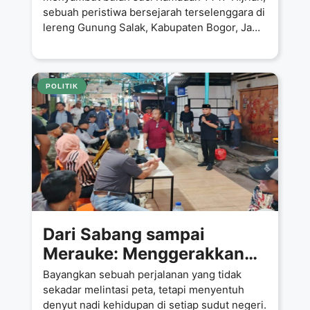
sebuah peristiwa bersejarah terselenggara di
lereng Gunung Salak, Kabupaten Bogor, Jawa
Barat. Suara
POLITIK
Dari Sabang sampai
Merauke: Menggerakkan
Harapan, Menggapai
Bayangkan sebuah perjalanan yang tidak
Cita‑Cita Rakyat
sekadar melintasi peta, tetapi menyentuh
denyut nadi kehidupan di setiap sudut negeri.