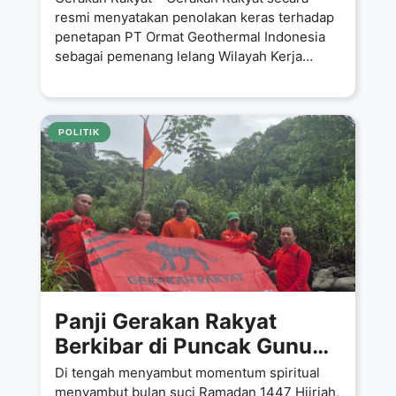
Terafiliasi Israel di Proyek
resmi menyatakan penolakan keras terhadap
penetapan PT Ormat Geothermal Indonesia
Geothermal Telaga Ranu
sebagai pemenang lelang Wilayah Kerja
Panas Bumi (WKP)
POLITIK
Panji Gerakan Rakyat
Berkibar di Puncak Gunung
Salak: Simbol Kebangkitan
Di tengah menyambut momentum spiritual
dan Tekad Bersama
menyambut bulan suci Ramadan 1447 Hijriah,