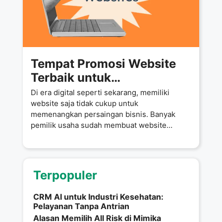
Tempat Promosi Website
Terbaik untuk
Meningkatkan Penjualan
Di era digital seperti sekarang, memiliki
dan Popularitas Produk
website saja tidak cukup untuk
memenangkan persaingan bisnis. Banyak
pemilik usaha sudah membuat website
profesional, namun masih kesulitan
Terpopuler
CRM AI untuk Industri Kesehatan:
Pelayanan Tanpa Antrian
Alasan Memilih All Risk di Mimika