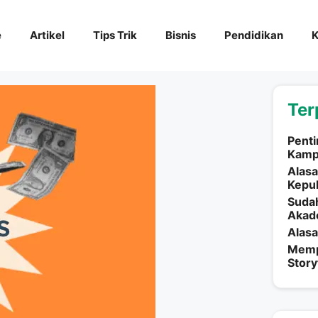
e
Artikel
Tips Trik
Bisnis
Pendidikan
K
Ter
Penti
Kampa
Alasa
Kepul
Suda
Akad
Alasa
Memp
Story