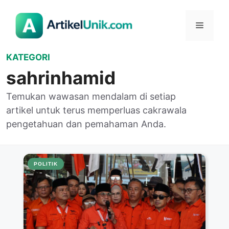
Langsung
ke
Menu
isi
KATEGORI
sahrinhamid
Temukan wawasan mendalam di setiap
artikel untuk terus memperluas cakrawala
pengetahuan dan pemahaman Anda.
POLITIK