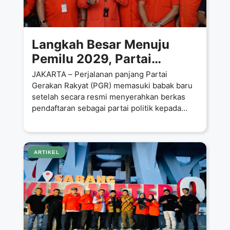
Langkah Besar Menuju
Pemilu 2029, Partai
Gerakan Rakyat Resmi
JAKARTA – Perjalanan panjang Partai
Ajukan Pendaftaran ke
Gerakan Rakyat (PGR) memasuki babak baru
setelah secara resmi menyerahkan berkas
Kemenkum RI
pendaftaran sebagai partai politik kepada
Kementerian Hukum Republik
ARTIKEL