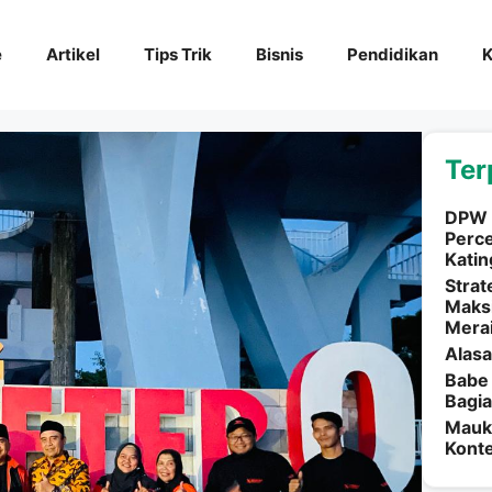
e
Artikel
Tips Trik
Bisnis
Pendidikan
K
Ter
DPW 
Perc
Kati
Strat
Maksi
Mera
Alasa
Babe 
Bagia
Mauka
Kont