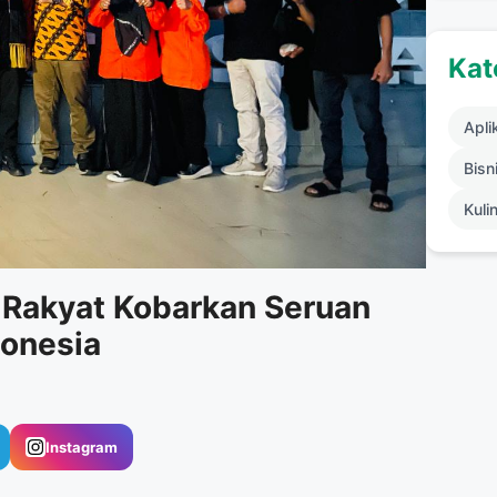
Kat
Apli
Bisni
Kuli
 Rakyat Kobarkan Seruan
donesia
Instagram