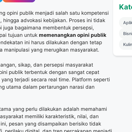
Kat
g opini publik menjadi salah satu kompetensi
hingga advokasi kebijakan. Proses ini tidak
Apli
pi juga bagaimana membentuk persepsi,
Bisni
ai tujuan untuk
memenangkan opini publik
endekatan ini harus dilakukan dengan tetap
Kuli
da manipulasi yang merugikan masyarakat.
angan, sikap, dan persepsi masyarakat
opini publik terbentuk dengan sangat cepat
yang terjadi secara real time. Platform seperti
uang utama dalam pertarungan narasi dan
rtama yang perlu dilakukan adalah memahami
arakat memiliki karakteristik, nilai, dan
ni, pesan yang disampaikan berisiko tidak
i, perilaku digital, dan tren percakapan menjadi