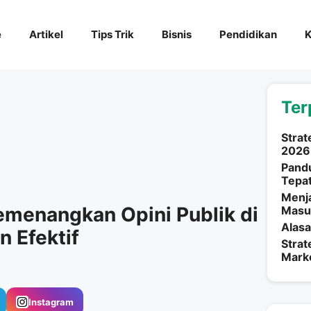
e
Artikel
Tips Trik
Bisnis
Pendidikan
K
Ter
Strat
2026 
Pand
Tepa
Menja
emenangkan Opini Publik di
Masu
Alasa
n Efektif
Strat
Marke
Instagram