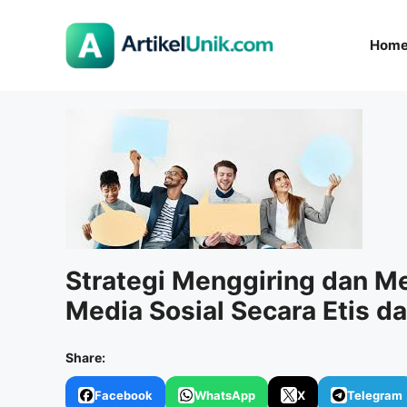
Langsung
ke
Hom
isi
Strategi Menggiring dan M
Media Sosial Secara Etis da
Share:
Facebook
WhatsApp
X
Telegram