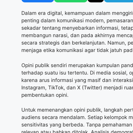
Dalam era digital, kemampuan dalam menggirin
penting dalam komunikasi modern, pemasaran, 
sekadar tentang menyebarkan informasi, teta
membangun narasi, dan pada akhirnya mencap
secara strategis dan berkelanjutan. Namun, p
menjaga etika komunikasi agar tidak jatuh pa
Opini publik sendiri merupakan kumpulan pand
terhadap suatu isu tertentu. Di media sosial, 
karena arus informasi yang masif dan interaksi 
Instagram, TikTok, dan X (Twitter) menjadi r
pembentukan opini.
Untuk memenangkan opini publik, langkah pe
audiens secara mendalam. Setiap kelompok masy
sensitivitas yang berbeda. Tanpa pemahaman i
relevan atau bahkan ditolak. Analisis demograf