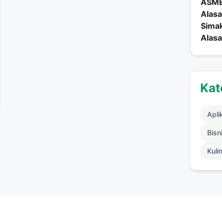
ASME
Alasa
Simak
Alasa
Kat
Apli
Bisni
Kuli