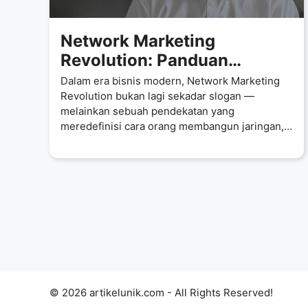
Network Marketing
Revolution: Panduan
Lengkap Dari Pemula
Dalam era bisnis modern, Network Marketing
Hingga Profesional
Revolution bukan lagi sekadar slogan —
melainkan sebuah pendekatan yang
meredefinisi cara orang membangun jaringan,
mengembangkan brand pribadi,
© 2026 artikelunik.com - All Rights Reserved!