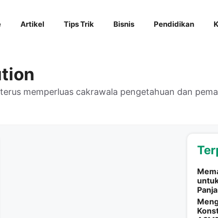
e
Artikel
Tips Trik
Bisnis
Pendidikan
K
tion
k terus memperluas cakrawala pengetahuan dan pe
Ter
Mema
untu
Panj
Meng
Konst