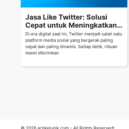
Jasa Like Twitter: Solusi
Cepat untuk Meningkatkan
Engagement dan Visibilitas
Di era digital saat ini, Twitter menjadi salah satu
Tweet Anda
platform media sosial yang bergerak paling
cepat dan paling dinamis. Setiap detik, ribuan
tweet dikirimkan
© 2026 artikelunik.com - All Rights Reserved!