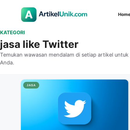
Langsung
ke
Hom
isi
KATEGORI
jasa like Twitter
Temukan wawasan mendalam di setiap artikel untu
Anda.
JASA