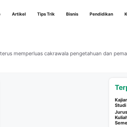
e
Artikel
Tips Trik
Bisnis
Pendidikan
K
k terus memperluas cakrawala pengetahuan dan pe
Ter
Kajia
Studi
Jurus
Kulia
Semes