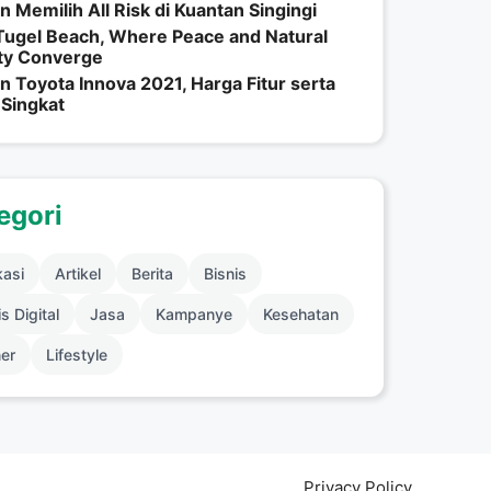
n Memilih All Risk di Kuantan Singingi
Tugel Beach, Where Peace and Natural
ty Converge
n Toyota Innova 2021, Harga Fitur serta
 Singkat
egori
kasi
Artikel
Berita
Bisnis
s Digital
Jasa
Kampanye
Kesehatan
ner
Lifestyle
Privacy Policy