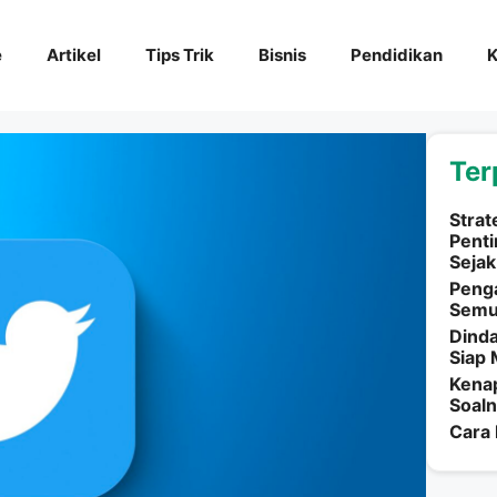
e
Artikel
Tips Trik
Bisnis
Pendidikan
K
Ter
Strat
Penti
Sejak
Penga
Semu
Dinda
Siap
Kenap
Soaln
Cara