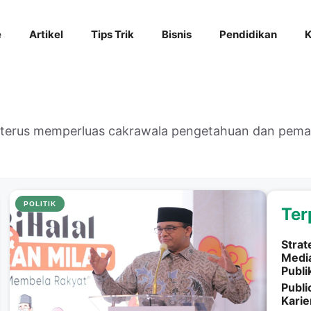
e
Artikel
Tips Trik
Bisnis
Pendidikan
K
k terus memperluas cakrawala pengetahuan dan pe
POLITIK
Ter
Strat
Media
Publi
Publi
Karie