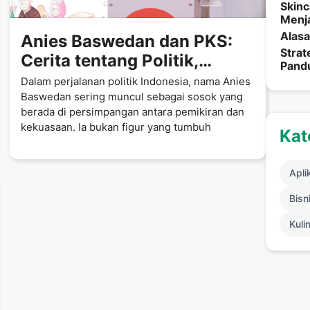
Skinc
Menja
Alasa
Anies Baswedan dan PKS:
Strat
Cerita tentang Politik,
Pand
Gagasan, dan Kepercayaan
Dalam perjalanan politik Indonesia, nama Anies
Publik
Baswedan sering muncul sebagai sosok yang
berada di persimpangan antara pemikiran dan
kekuasaan. Ia bukan figur yang tumbuh
Kat
Apli
Bisni
Kuli