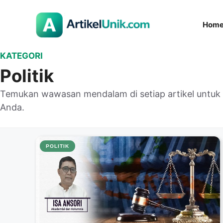
Langsung
ke
Hom
isi
KATEGORI
Politik
Temukan wawasan mendalam di setiap artikel untu
Anda.
POLITIK