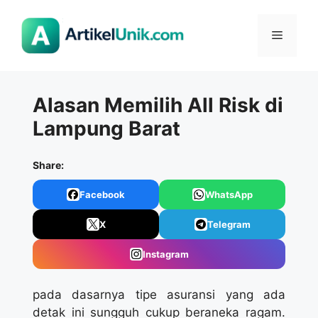
Langsung
ke
Menu
isi
Alasan Memilih All Risk di
Lampung Barat
Share:
Facebook
WhatsApp
X
Telegram
Instagram
pada dasarnya tipe asuransi yang ada
detak ini sungguh cukup beraneka ragam.