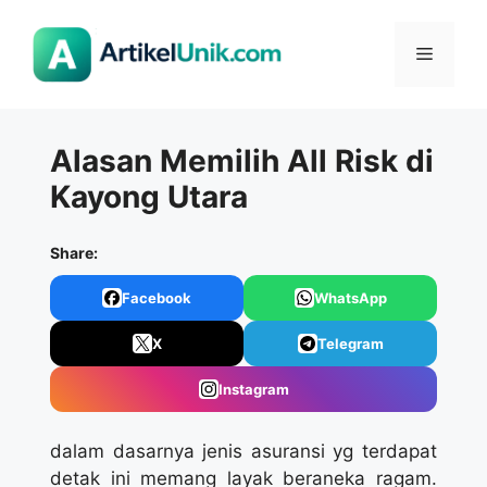
Langsung
ke
Menu
isi
Alasan Memilih All Risk di
Kayong Utara
Share:
Facebook
WhatsApp
X
Telegram
Instagram
dalam dasarnya jenis asuransi yg terdapat
detak ini memang layak beraneka ragam.