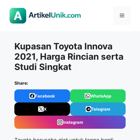
Langsung
ke
Menu
isi
Kupasan Toyota Innova
2021, Harga Rincian serta
Studi Singkat
Share:
Facebook
WhatsApp
X
Telegram
Instagram