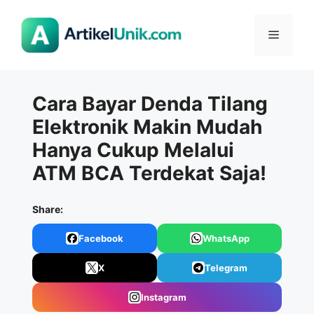
Langsung
ke
Menu
isi
Cara Bayar Denda Tilang
Elektronik Makin Mudah
Hanya Cukup Melalui
ATM BCA Terdekat Saja!
Share:
Facebook
WhatsApp
X
Telegram
Instagram