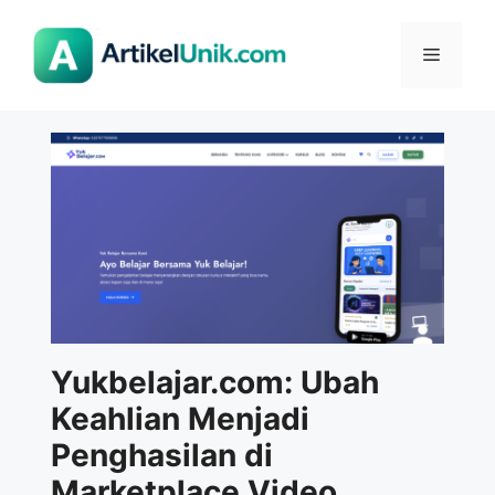
Langsung
ke
Menu
isi
Yukbelajar.com: Ubah
Keahlian Menjadi
Penghasilan di
Marketplace Video