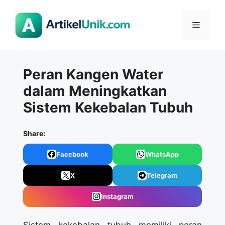
Langsung
ke
Menu
isi
Peran Kangen Water
dalam Meningkatkan
Sistem Kekebalan Tubuh
Share:
Facebook
WhatsApp
X
Telegram
Instagram