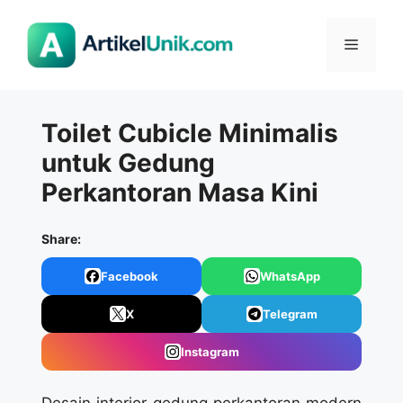
Langsung
ke
Menu
isi
Toilet Cubicle Minimalis
untuk Gedung
Perkantoran Masa Kini
Share:
Facebook
WhatsApp
X
Telegram
Instagram