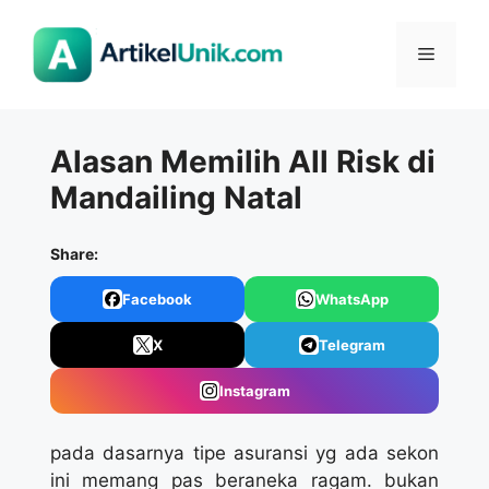
Langsung
ke
Menu
isi
Alasan Memilih All Risk di
Mandailing Natal
Share:
Facebook
WhatsApp
X
Telegram
Instagram
pada dasarnya tipe asuransi yg ada sekon
ini memang pas beraneka ragam. bukan