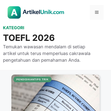
Langsung
ke
Menu
isi
KATEGORI
TOEFL 2026
Temukan wawasan mendalam di setiap
artikel untuk terus memperluas cakrawala
pengetahuan dan pemahaman Anda.
PENDIDIKAN
TIPS TRIK