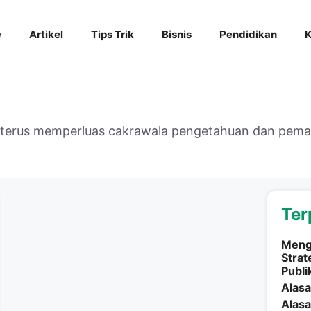
e
Artikel
Tips Trik
Bisnis
Pendidikan
K
k terus memperluas cakrawala pengetahuan dan pe
Ter
Mengg
Strat
Publi
Alasa
Alasa