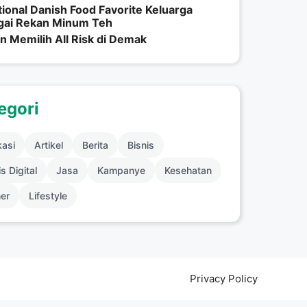
tional Danish Food Favorite Keluarga
gai Rekan Minum Teh
n Memilih All Risk di Demak
egori
kasi
Artikel
Berita
Bisnis
s Digital
Jasa
Kampanye
Kesehatan
ner
Lifestyle
Privacy Policy