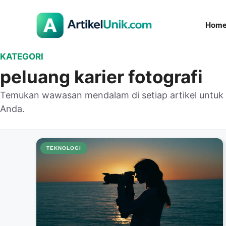
Langsung
ke
Hom
isi
KATEGORI
peluang karier fotografi
Temukan wawasan mendalam di setiap artikel untu
Anda.
TEKNOLOGI