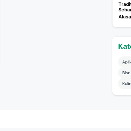
Tradi
Seba
Alasa
Kat
Apli
Bisni
Kuli