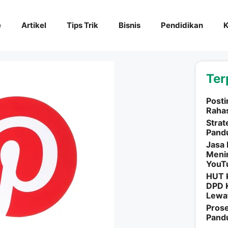
e
Artikel
Tips Trik
Bisnis
Pendidikan
K
Ter
Posti
Rahas
Strat
Pand
Jasa 
Menin
YouTu
HUT 
DPD 
Lewa
Pros
Pand