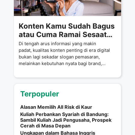
Konten Kamu Sudah Bagus
atau Cuma Ramai Sesaat?
Ini Jawaban yang Sering
Di tengah arus informasi yang makin
Bikin Kaget
padat, kualitas konten penting di era digital
bukan lagi sekadar slogan pemasaran,
melainkan kebutuhan nyata bagi brand,
bisnis, maupun personal
Terpopuler
Alasan Memilih All Risk di Kaur
Kuliah Perbankan Syariah di Bandung:
Sambil Kuliah Jadi Pengusaha, Prospek
Cerah di Masa Depan
Ungkapan dalam Bahasa Inggris