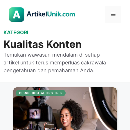
Langsung
ke
Menu
isi
KATEGORI
Kualitas Konten
Temukan wawasan mendalam di setiap
artikel untuk terus memperluas cakrawala
pengetahuan dan pemahaman Anda.
BISNIS DIGITAL
TIPS TRIK