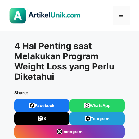
Langsung
ke
Menu
isi
4 Hal Penting saat
Melakukan Program
Weight Loss yang Perlu
Diketahui
Share:
Facebook
WhatsApp
X
Telegram
Instagram