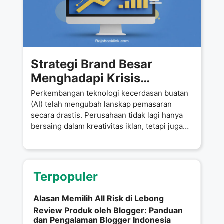
Strategi Brand Besar
Menghadapi Krisis
Marketing Digital di Era
Perkembangan teknologi kecerdasan buatan
Kecerdasan Buatan
(AI) telah mengubah lanskap pemasaran
secara drastis. Perusahaan tidak lagi hanya
bersaing dalam kreativitas iklan, tetapi juga
dalam kecepatan adaptasi
Terpopuler
Alasan Memilih All Risk di Lebong
Review Produk oleh Blogger: Panduan
dan Pengalaman Blogger Indonesia