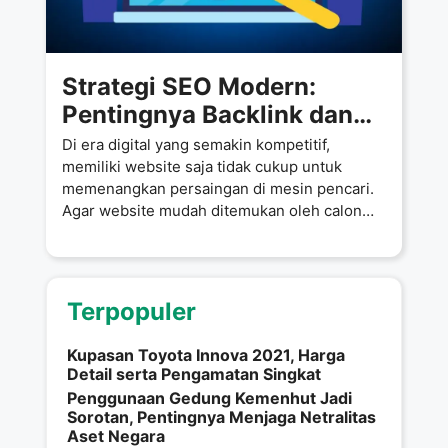
Strategi SEO Modern:
Pentingnya Backlink dan
Manfaat Menggunakan
Di era digital yang semakin kompetitif,
Jasa Backlink untuk
memiliki website saja tidak cukup untuk
memenangkan persaingan di mesin pencari.
Meningkatkan Peringkat
Agar website mudah ditemukan oleh calon
Website
pelanggan,
Terpopuler
Kupasan Toyota Innova 2021, Harga
Detail serta Pengamatan Singkat
Penggunaan Gedung Kemenhut Jadi
Sorotan, Pentingnya Menjaga Netralitas
Aset Negara