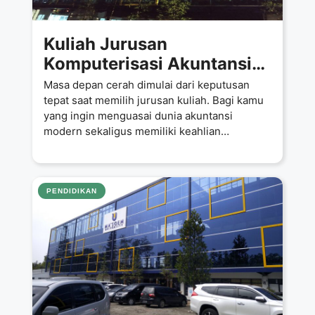
Kuliah Jurusan
Komputerisasi Akuntansi
Hanya 4 Juta per Semester,
Masa depan cerah dimulai dari keputusan
Langsung Magang di
tepat saat memilih jurusan kuliah. Bagi kamu
yang ingin menguasai dunia akuntansi
Perusahaan Masoem
modern sekaligus memiliki keahlian
Group!
teknologi, Jurusan
PENDIDIKAN