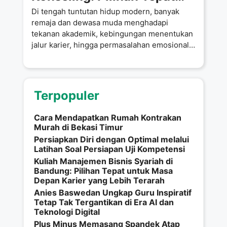
untuk Masa Depan
Di tengah tuntutan hidup modern, banyak
Gemilang
remaja dan dewasa muda menghadapi
tekanan akademik, kebingungan menentukan
jalur karier, hingga permasalahan emosional
dan sosial. Kondisi ini
Terpopuler
Cara Mendapatkan Rumah Kontrakan
Murah di Bekasi Timur
Persiapkan Diri dengan Optimal melalui
Latihan Soal Persiapan Uji Kompetensi
Kuliah Manajemen Bisnis Syariah di
Bandung: Pilihan Tepat untuk Masa
Depan Karier yang Lebih Terarah
Anies Baswedan Ungkap Guru Inspiratif
Tetap Tak Tergantikan di Era AI dan
Teknologi Digital
Plus Minus Memasang Spandek Atap