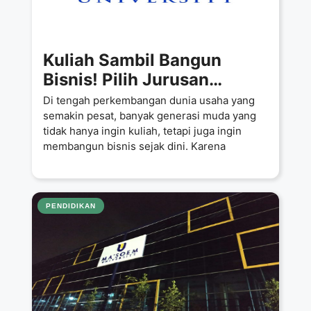
Kuliah Sambil Bangun
Bisnis! Pilih Jurusan
Manajemen Bisnis Syariah
Di tengah perkembangan dunia usaha yang
di Universitas Ma’soem,
semakin pesat, banyak generasi muda yang
tidak hanya ingin kuliah, tetapi juga ingin
Biaya Mulai 5 Juta per
membangun bisnis sejak dini. Karena
Semester
PENDIDIKAN