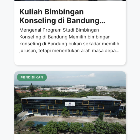
Kuliah Bimbingan
Konseling di Bandung
Cuma 5,5 Juta per
Mengenal Program Studi Bimbingan
Semester? Ini Kesempatan
Konseling di Bandung Memilih bimbingan
konseling di Bandung bukan sekadar memilih
Emas di Universitas
jurusan, tetapi menentukan arah masa depan
Ma’soem!
sebagai pendidik dan
PENDIDIKAN