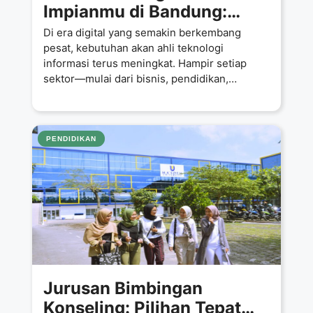
Impianmu di Bandung:
Kuliah Jurusan Teknik
Di era digital yang semakin berkembang
Informatika di Universitas
pesat, kebutuhan akan ahli teknologi
informasi terus meningkat. Hampir setiap
Ma’soem Cuma 5 Juta per
sektor—mulai dari bisnis, pendidikan,
Semester!
kesehatan, hingga hiburan—membutuhkan
tenaga
PENDIDIKAN
Jurusan Bimbingan
Konseling: Pilihan Tepat