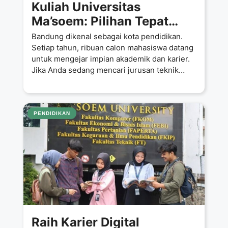
Kuliah Universitas
Ma’soem: Pilihan Tepat
untuk Jurusan Teknik
Bandung dikenal sebagai kota pendidikan.
Industri di Bandung, Hanya
Setiap tahun, ribuan calon mahasiswa datang
untuk mengejar impian akademik dan karier.
5 Juta per Semester
Jika Anda sedang mencari jurusan teknik
industri
PENDIDIKAN
Raih Karier Digital