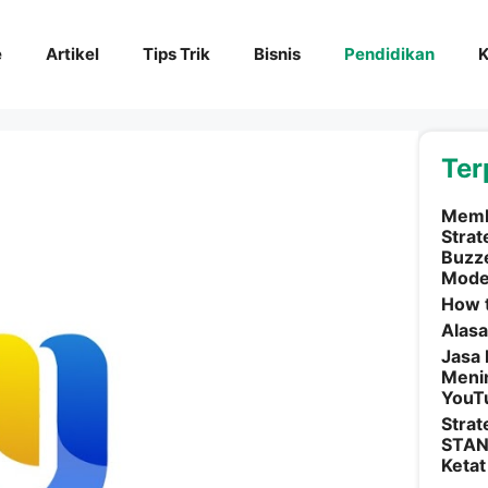
e
Artikel
Tips Trik
Bisnis
Pendidikan
K
Ter
Memba
Strat
Buzze
Mode
How 
Alasa
Jasa 
Menin
YouTu
Strat
STAN
Ketat