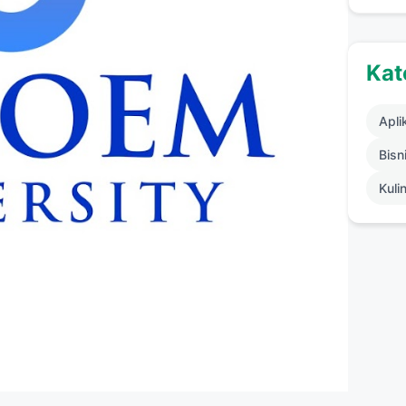
Kat
Apli
Bisni
Kuli