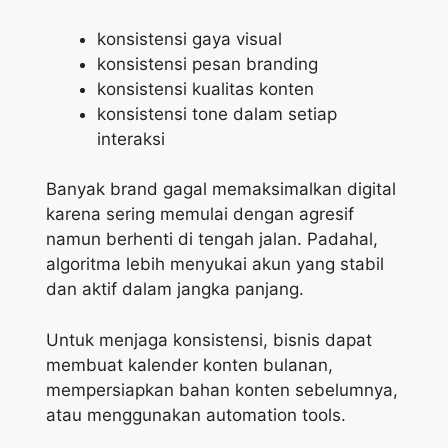
konsistensi gaya visual
konsistensi pesan branding
konsistensi kualitas konten
konsistensi tone dalam setiap
interaksi
Banyak brand gagal memaksimalkan digital
karena sering memulai dengan agresif
namun berhenti di tengah jalan. Padahal,
algoritma lebih menyukai akun yang stabil
dan aktif dalam jangka panjang.
Untuk menjaga konsistensi, bisnis dapat
membuat kalender konten bulanan,
mempersiapkan bahan konten sebelumnya,
atau menggunakan automation tools.