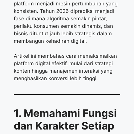
platform menjadi mesin pertumbuhan yang
konsisten. Tahun 2026 diprediksi menjadi
fase di mana algoritma semakin pintar,
perilaku konsumen semakin dinamis, dan
bisnis dituntut jauh lebih strategis dalam
membangun kehadiran digital.
Artikel ini membahas cara memaksimalkan
platform digital efektif, mulai dari strategi
konten hingga manajemen interaksi yang
menghasilkan konversi lebih tinggi.
1. Memahami Fungsi
dan Karakter Setiap