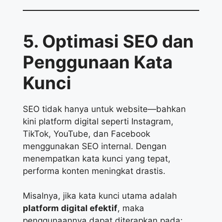
5. Optimasi SEO dan
Penggunaan Kata
Kunci
SEO tidak hanya untuk website—bahkan
kini platform digital seperti Instagram,
TikTok, YouTube, dan Facebook
menggunakan SEO internal. Dengan
menempatkan kata kunci yang tepat,
performa konten meningkat drastis.
Misalnya, jika kata kunci utama adalah
platform digital efektif
, maka
penggunaannya dapat diterapkan pada: