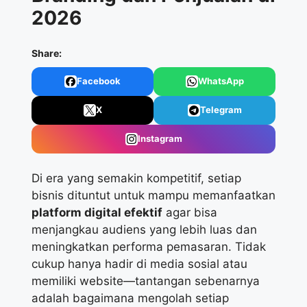
2026
Share:
Facebook
WhatsApp
X
Telegram
Instagram
Di era yang semakin kompetitif, setiap
bisnis dituntut untuk mampu memanfaatkan
platform digital efektif
agar bisa
menjangkau audiens yang lebih luas dan
meningkatkan performa pemasaran. Tidak
cukup hanya hadir di media sosial atau
memiliki website—tantangan sebenarnya
adalah bagaimana mengolah setiap