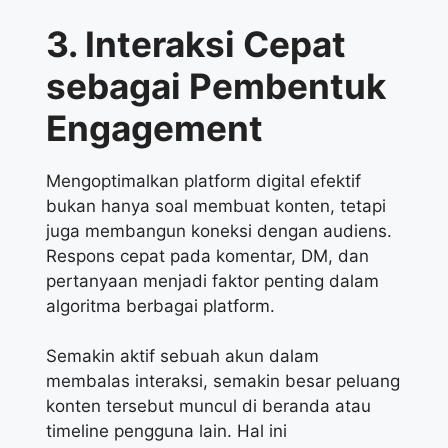
3. Interaksi Cepat
sebagai Pembentuk
Engagement
Mengoptimalkan
platform digital efektif
bukan hanya soal membuat konten, tetapi
juga membangun koneksi dengan audiens.
Respons cepat pada komentar, DM, dan
pertanyaan menjadi faktor penting dalam
algoritma berbagai platform.
Semakin aktif sebuah akun dalam
membalas interaksi, semakin besar peluang
konten tersebut muncul di beranda atau
timeline pengguna lain. Hal ini