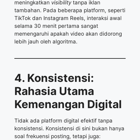
meningkatkan
visibility
tanpa iklan
tambahan. Pada beberapa platform, seperti
TikTok dan Instagram Reels, interaksi awal
selama 30 menit pertama sangat
memengaruhi apakah video akan didorong
lebih jauh oleh algoritma.
4. Konsistensi:
Rahasia Utama
Kemenangan Digital
Tidak ada platform digital efektif tanpa
konsistensi. Konsistensi di sini bukan hanya
soal frekuensi posting, tetapi juga: