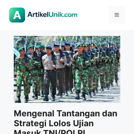
Langsung
ke
Menu
isi
Mengenal Tantangan dan
Strategi Lolos Ujian
Masuk TNI/POLRI