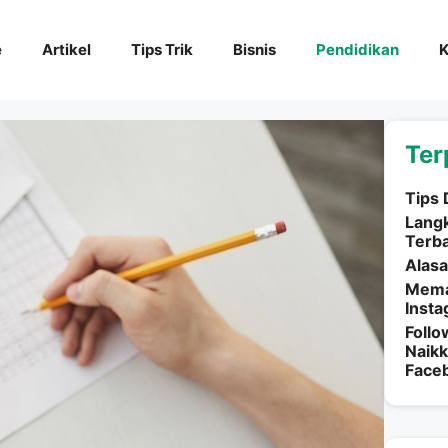
e
Artikel
Tips Trik
Bisnis
Pendidikan
K
Ter
Tips
Lang
Terb
Alasa
Mema
Insta
Follo
Naikk
Faceb