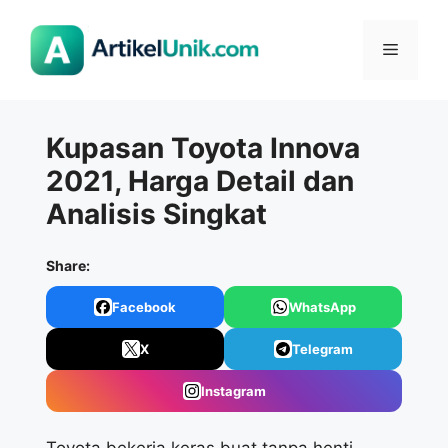
Langsung
ke
Menu
isi
Kupasan Toyota Innova
2021, Harga Detail dan
Analisis Singkat
Share:
Facebook
WhatsApp
X
Telegram
Instagram