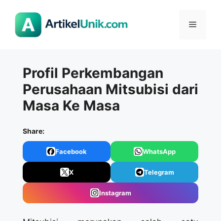
Langsung
ke
Menu
isi
Profil Perkembangan
Perusahaan Mitsubisi dari
Masa Ke Masa
Share:
Facebook
WhatsApp
X
Telegram
Instagram