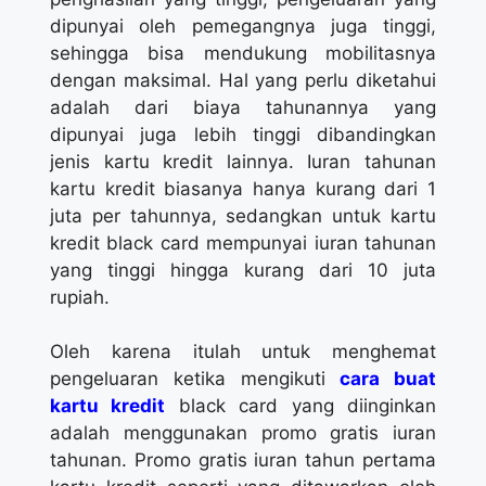
dipunyai oleh pemegangnya juga tinggi,
sehingga bisa mendukung mobilitasnya
dengan maksimal. Hal yang perlu diketahui
adalah dari biaya tahunannya yang
dipunyai juga lebih tinggi dibandingkan
jenis kartu kredit lainnya. Iuran tahunan
kartu kredit biasanya hanya kurang dari 1
juta per tahunnya, sedangkan untuk kartu
kredit black card mempunyai iuran tahunan
yang tinggi hingga kurang dari 10 juta
rupiah.
Oleh karena itulah untuk menghemat
pengeluaran ketika mengikuti
cara buat
kartu kredit
black card yang diinginkan
adalah menggunakan promo gratis iuran
tahunan. Promo gratis iuran tahun pertama