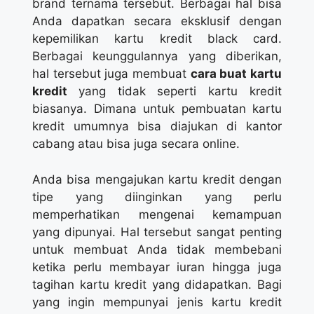
brand ternama tersebut. Berbagai hal bisa
Anda dapatkan secara eksklusif dengan
kepemilikan kartu kredit black card.
Berbagai keunggulannya yang diberikan,
hal tersebut juga membuat
cara buat kartu
kredit
yang tidak seperti kartu kredit
biasanya. Dimana untuk pembuatan kartu
kredit umumnya bisa diajukan di kantor
cabang atau bisa juga secara online.
Anda bisa mengajukan kartu kredit dengan
tipe yang diinginkan yang perlu
memperhatikan mengenai kemampuan
yang dipunyai. Hal tersebut sangat penting
untuk membuat Anda tidak membebani
ketika perlu membayar iuran hingga juga
tagihan kartu kredit yang didapatkan. Bagi
yang ingin mempunyai jenis kartu kredit