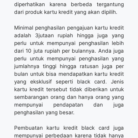
diperhatikan karena berbeda tergantung
dari produk kartu kredit yang akan dipilih.
Minimal penghasilan pengajuan kartu kredit
adalah 3jutaan rupiah hingga juga yang
perlu untuk mempunyai penghasilan lebih
dari 10 juta rupiah per bulannya. Anda juga
perlu untuk mempunyai penghasilan yang
jumlahnya tinggi hingga ratusan juga per
bulan untuk bisa mendapatkan kartu kredit
yang eksklusif seperti black card. Jenis
kartu kredit tersebut tidak diberikan untuk
sembarangan orang dan hanya orang yang
mempunyai pendapatan dan juga
penghasilan yang besar.
Pembuatan kartu kredit black card juga
mempunyai perbedaan karena tidak hanya