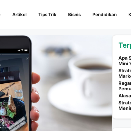
e
Artikel
Tips Trik
Bisnis
Pendidikan
K
Ter
Apa S
Mini 
Strat
Marke
Ragam
Pemu
Alasa
Strat
Menin