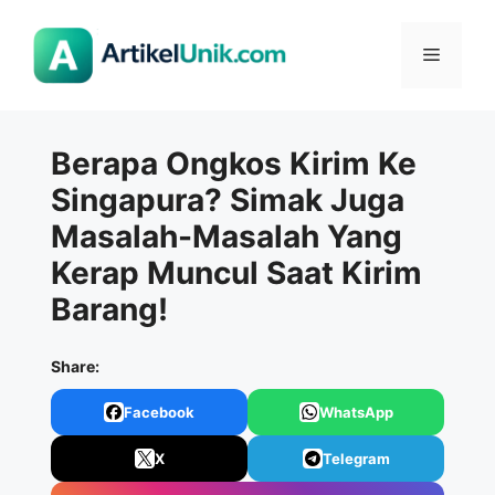
Langsung
ke
Menu
isi
Berapa Ongkos Kirim Ke
Singapura? Simak Juga
Masalah-Masalah Yang
Kerap Muncul Saat Kirim
Barang!
Share:
Facebook
WhatsApp
X
Telegram