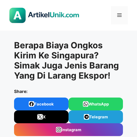
Langsung
ke
Menu
isi
Berapa Biaya Ongkos
Kirim Ke Singapura?
Simak Juga Jenis Barang
Yang Di Larang Ekspor!
Share:
Facebook
WhatsApp
X
Telegram
Instagram