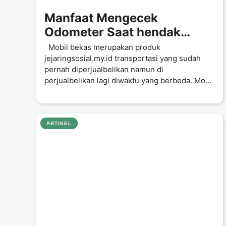
Manfaat Mengecek
Odometer Saat hendak
Membeli Mobil Bekas
Mobil bekas merupakan produk
jejaringsosial.my.id transportasi yang sudah
pernah diperjualbelikan namun di
perjualbelikan lagi diwaktu yang berbeda. Mobil
bekas mempunyai harga jual yang
ARTIKEL