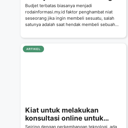
membeli mobil bekas
Budjet terbatas biasanya menjadi
rodainformasi.my.id faktor penghambat niat
seseorang jika ingin membeli sesuatu, salah
satunya adalah saat hendak membeli sebuah
kendaraan roda empat yang
ARTIKEL
Kiat untuk melakukan
konsultasi online untuk
masalah kesehatan Anda
Seiring dengan perkembangan teknologi, ada