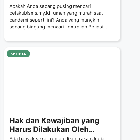
Timur
Apakah Anda sedang pusing mencari
pelakubisnis.my.id rumah yang murah saat
pandemi seperti ini? Anda yang mungkin
sedang bingung mencari kontrakan Bekasi
Timur dengan harga
ARTIKEL
Hak dan Kewajiban yang
Harus Dilakukan Oleh
Penyewa Rumah Kontrakan
Ada banyak sekali rumah dikontrakan Jogja