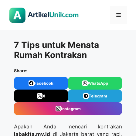
Langsung
ke
Menu
isi
7 Tips untuk Menata
Rumah Kontrakan
Share:
Facebook
WhatsApp
X
Telegram
Instagram
Apakah Anda mencari kontrakan
labakita.my.id
di Jakarta barat yang rapi,