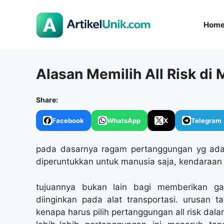
Langsung
ke
Hom
isi
Alasan Memilih All Risk di
Share:
Facebook
WhatsApp
X
Telegram
pada dasarnya ragam pertanggungan yg ada 
diperuntukkan untuk manusia saja, kendaraan p
tujuannya bukan lain bagi memberikan gan
diinginkan pada alat transportasi. urusan 
kenapa harus pilih pertanggungan all risk dalam