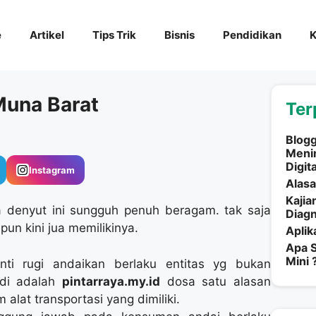
e
Artikel
Tips Trik
Bisnis
Pendidikan
K
 Muna Barat
Ter
Blogg
Meni
Digita
Instagram
Alasa
Kajia
denyut ini sungguh penuh beragam. tak saja
Diagn
un kini jua memilikinya.
Aplik
Apa S
Mini 
ti rugi andaikan berlaku entitas yg bukan
tadi adalah
pintarraya.my.id
dosa satu alasan
 alat transportasi yang dimiliki.