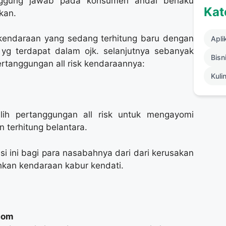
anggung jawab pada konsumen andai berlaku
Kat
kan.
 kendaraan yang sedang terhitung baru dengan
Apli
yg terdapat dalam ojk. selanjutnya sebanyak
Bisni
ertanggungan all risk kendaraannya:
Kuli
lih pertanggungan all risk untuk mengayomi
n terhitung belantara.
i ini bagi para nasabahnya dari dari kerusakan
hkan kendaraan kabur kendati.
com