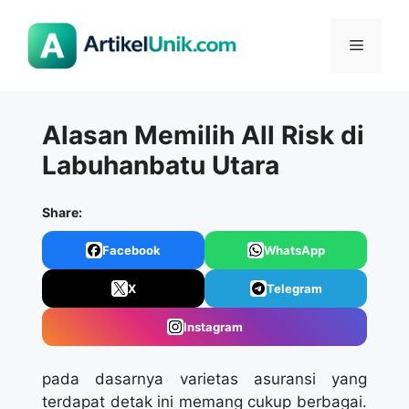
Langsung
ke
Menu
isi
Alasan Memilih All Risk di
Labuhanbatu Utara
Share:
Facebook
WhatsApp
X
Telegram
Instagram
pada dasarnya varietas asuransi yang
terdapat detak ini memang cukup berbagai.