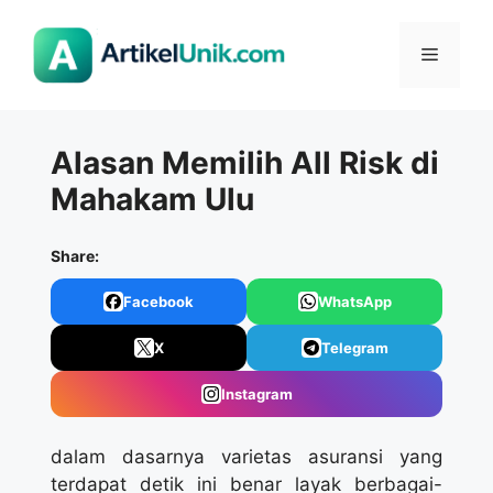
Langsung
ke
Menu
isi
Alasan Memilih All Risk di
Mahakam Ulu
Share:
Facebook
WhatsApp
X
Telegram
Instagram
dalam dasarnya varietas asuransi yang
terdapat detik ini benar layak berbagai-