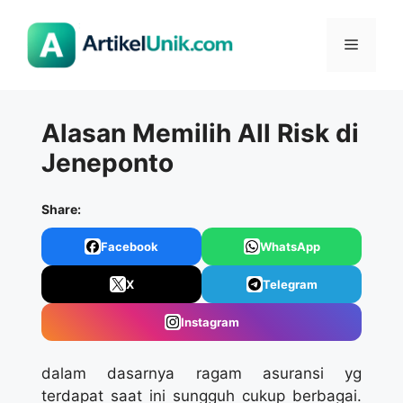
Langsung
ke
Menu
isi
Alasan Memilih All Risk di
Jeneponto
Share:
Facebook
WhatsApp
X
Telegram
Instagram
dalam dasarnya ragam asuransi yg
terdapat saat ini sungguh cukup berbagai.