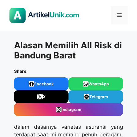
Langsung
ke
Menu
isi
Alasan Memilih All Risk di
Bandung Barat
Share:
Facebook
WhatsApp
X
Telegram
Instagram
dalam dasarnya varietas asuransi yang
terdapat saat ini memang penuh beragam.