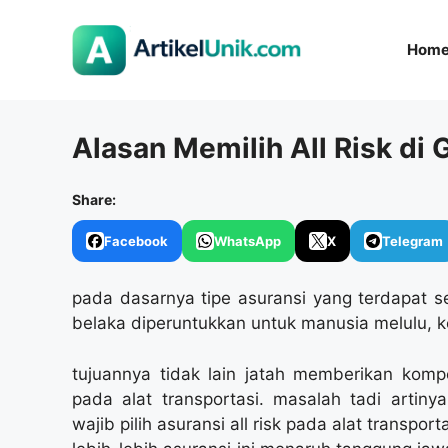
Langsung
ke
Hom
isi
Alasan Memilih All Risk di 
Share:
Facebook
WhatsApp
X
Telegram
pada dasarnya tipe asuransi yang terdapat s
belaka diperuntukkan untuk manusia melulu, k
tujuannya tidak lain jatah memberikan kompen
pada alat transportasi. masalah tadi artiny
wajib pilih asuransi all risk pada alat transporta