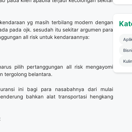
b pada klien apabila terjadi kecolongan sekitar
h kendaraan yg masih terbilang modern dengan
Kat
ada pada ojk. sesudah itu sekitar argumen para
gungan all risk untuk kendaraannya:
Apli
Bisni
Kuli
us pilih pertanggungan all risk mengayomi
n tergolong belantara.
uransi ini bagi para nasabahnya dari mulai
cenderung bahkan alat transportasi hengkang
t