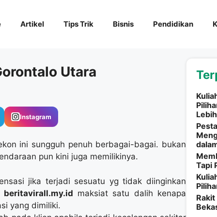
e
Artikel
Tips Trik
Bisnis
Pendidikan
K
Gorontalo Utara
Ter
Kulia
Pilih
Lebih
Instagram
Pesta
Meng
ekon ini sungguh penuh berbagai-bagai. bukan
dala
Memba
endaraan pun kini juga memilikinya.
Tapi 
Kulia
sasi jika terjadi sesuatu yg tidak diinginkan
Pilih
a
beritavirall.my.id
maksiat satu dalih kenapa
Rakit
si yang dimiliki.
Beka