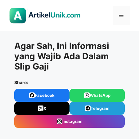
Langsung
ke
Menu
isi
Agar Sah, Ini Informasi
yang Wajib Ada Dalam
Slip Gaji
Share:
Facebook
WhatsApp
X
Telegram
Instagram