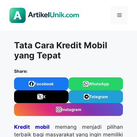
Langsung
ke
Menu
isi
Tata Cara Kredit Mobil
yang Tepat
Share:
Facebook
WhatsApp
X
Telegram
Instagram
Kredit mobil
memang menjadi pilihan
terbaik bagi masyarakat yang ingin memiliki