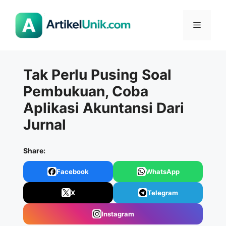
Langsung
ke
Menu
isi
Tak Perlu Pusing Soal
Pembukuan, Coba
Aplikasi Akuntansi Dari
Jurnal
Share:
Facebook
WhatsApp
X
Telegram
Instagram